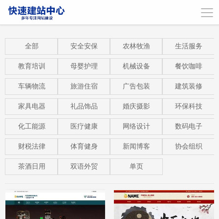
全部
安全安保
农林牧渔
生活服务
教育培训
母婴护理
机械设备
餐饮咖啡
车辆物流
旅游住宿
广告包装
建筑装修
家具电器
礼品饰品
婚庆摄影
环保科技
化工能源
医疗健康
网络设计
数码电子
财税法律
体育健身
新闻博客
协会组织
茶酒日用
双语外贸
单页